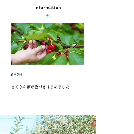
Information
6月2日
4月20日
さくらんぼが色づきはじめました
開花の春がやってきました